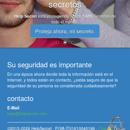
secretos
Help Secret
está protegiendo ahora
1.655
Secretos de
todo el mundo.
Proteja ahora, mi secreto.
Su seguridad es importante
En una época ahora donde toda la información está en el
Internet, y todos están en contacto, ¿estás seguro de que la
seguridad de su persona es considerada cuidadosamente?
contacto
E-Mail
help@helpsecret.com
©2013-2026 HelpSecret · P.IVA IT01610040196 ·
Privacy,