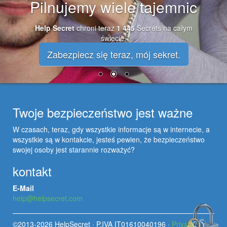
Pilnujemy wiele tajemnic
Help Secret
chroni teraz
1 445
Secrets na całym
świecie.
Zabezpiecz się teraz, mój sekret.
Twoje bezpieczeństwo jest ważne
W czasach, teraz, gdy wszystkie informacje są w internecie, a
wszystkie są w kontakcie, jesteś pewien, że bezpieczeństwo
swojej osoby jest starannie rozważyć?
kontakt
E-Mail
help@helpsecret.com
©2013-2026 HelpSecret · P.IVA IT01610040196 ·
Privacy,