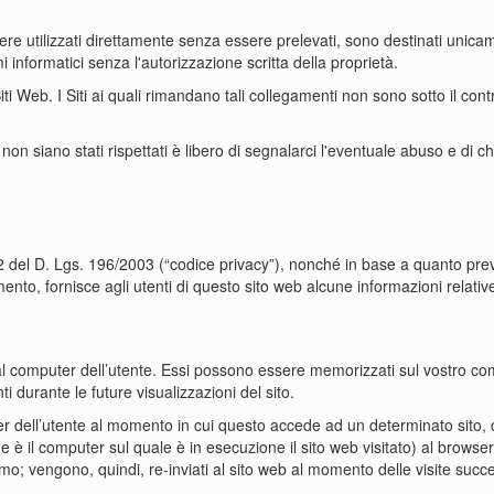
re utilizzati direttamente senza essere prelevati, sono destinati unicam
i informatici senza l'autorizzazione scritta della proprietà.
 Web. I Siti ai quali rimandano tali collegamenti non sono sotto il cont
 non siano stati rispettati è libero di segnalarci l'eventuale abuso e di
22 del D. Lgs. 196/2003 (“codice privacy”), nonché in base a quanto pr
nto, fornisce agli utenti di questo sito web alcune informazioni relative 
ia al computer dell’utente. Essi possono essere memorizzati sul vostro com
 durante le future visualizzazioni del sito.
uter dell’utente al momento in cui questo accede ad un determinato sito
e è il computer sul quale è in esecuzione il sito web visitato) al browser
o; vengono, quindi, re-inviati al sito web al momento delle visite succ