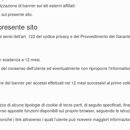
zazione di banner sui siti esterni affiliati.
i sul presente sito.
 presente sito
ali, ai sensi dell’art. 122 del codice privacy e del Provvedimento del Gar
con scadenza a 12 mesi.
ia del consenso dell'utente ed eventualmente non riproporre l'informati
ne del banner per accessi effettuati nei 12 mesi successivi al primo coll
zo di alcune tipologie di cookie di terze parti, di seguito specificati, fina
averso apposite funzioni disponibili sul proprio browser, seguendo le ist
, nonché i link attraverso i quali l’utente può ricevere maggiori informazio