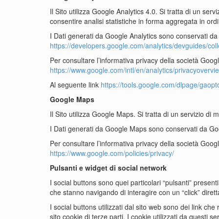
Il Sito utilizza Google Analytics 4.0. Si tratta di un se
consentire analisi statistiche in forma aggregata in ordine
I Dati generati da Google Analytics sono conservati da 
https://developers.google.com/analytics/devguides/coll
Per consultare l’informativa privacy della società Google 
https://www.google.com/intl/en/analytics/privacyovervi
Al seguente link
https://tools.google.com/dlpage/gaopto
Google Maps
Il Sito utilizza Google Maps. Si tratta di un servizio d
I Dati generati da Google Maps sono conservati da Goog
Per consultare l’informativa privacy della società Google
https://www.google.com/policies/privacy/
Pulsanti e widget di social network
I social buttons sono quei particolari “pulsanti” presen
che stanno navigando di interagire con un “click” diret
I social buttons utilizzati dal sito web sono dei link che 
sito cookie di terze parti. I cookie utilizzati da questi s