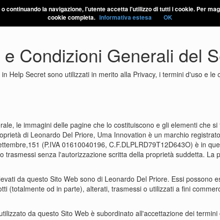
r o continuando la navigazione, l'utente accetta l'utilizzo di tutti i cookie. Per m
INFORMAZIONI
LINGUA
cookie completa.
Informativa estesa
OK
o e Condizioni Generali del S
 Help Secret sono utilizzati in merito alla Privacy, i termini d'uso e le co
rale, le immagini delle pagine che lo costituiscono e gli elementi che s
 proprietà di Leonardo Del Priore, Uma Innovation è un marchio registra
 Settembre,151 (P.IVA 01610040196, C.F.DLPLRD79T12D643O) è in quest
o trasmessi senza l'autorizzazione scritta della proprietà suddetta. La 
levati da questo Sito Web sono di Leonardo Del Priore. Essi possono e
(totalmente od in parte), alterati, trasmessi o utilizzati a fini commerci
ilizzato da questo Sito Web è subordinato all'accettazione dei termini d