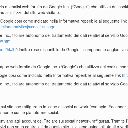
rvizio di analisi web fornito da Google Inc. (“Google”) che utilizza dei c
 all’utilizzo del sito web visitato.
Google così come indicato nella Informativa reperibile al seguente link
ection/analyticsjs/cookie-usage
Inc., titolare autonomo del trattamento dei dati relativi al servizio Googl
ew.html
ut?hl=it
è inoltre reso disponibile da Google il componente aggiuntivo d
i mappe web fornito da Google Inc. (“Google”) che utilizza dei cookie ch
le così come indicato nella Informativa reperibile al seguente link
htt
 Inc., titolare autonomo del trattamento dei dati relativi al servizio Goog
ti sul sito che raffigurano le icone di social network (esempio, Faceboo
tamente con le piattaforme social.
rinviano agli account del Titolare sui social network raffigurati. Tramite l’u
ervizi non sono controllati da questo sito, invitiamo quindi gli utenti a ver