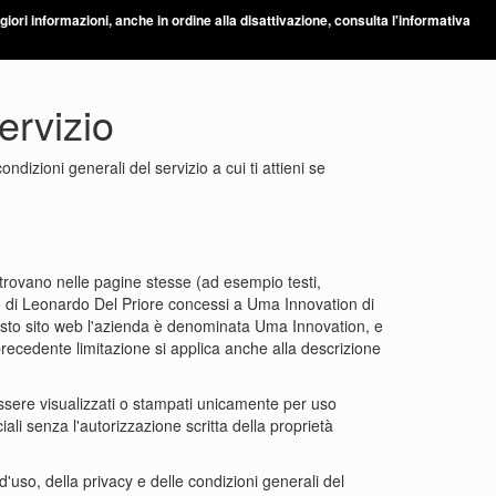
aggiori informazioni, anche in ordine alla disattivazione, consulta l'informativa
ervizio
ndizioni generali del servizio a cui ti attieni se
i trovano nelle pagine stesse (ad esempio testi,
to di Leonardo Del Priore concessi a Uma Innovation di
o sito web l'azienda è denominata Uma Innovation, e
precedente limitazione si applica anche alla descrizione
ssere visualizzati o stampati unicamente per uso
ali senza l'autorizzazione scritta della proprietà
'uso, della privacy e delle condizioni generali del